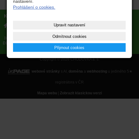
nastavení.
Prohlášení o cookies.
Kontakt
CHODOVKA a. s.
lesnické služby
Upravit nastavení
Pohraniční stráže 474
Ing. Stanislav Strnad
348 13 Chodová Planá
724 524 784
komunální služby
Odmítnout cookies
280 00 811
Renata Kleinová
CZ28000811
725 076 030
Přijmout cookies
ekonom@chodovkaas.cz
Copyright © 2026 CHODOVKA a. s.
webové stránky
s AI,
doména
a
webhosting
u jediného 5★
registrátora v ČR
Mapa webu
|
Zobrazit klasickou verzi