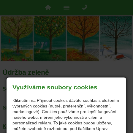
Údržba zeleně
Využíváme soubory cookies
Sekání trávy
Kliknutím na Přijmout cookies dáváte souhlas s uložením
vybraných cookies (nutné, preferenční, výkonnostní,
Stříhání živých plotů
marketingové). Cookies používáme pro lepší fungování
našeho webu, měření jeho výkonnosti a cílení a
personalizaci reklam. To jaké cookies budou uloženy,
Kompostování
můžete svobodně rozhodnout pod tlačítkem Upravit